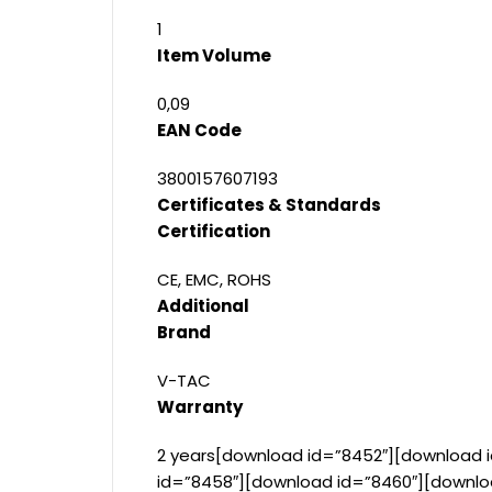
1
Item Volume
0,09
EAN Code
3800157607193
Certificates & Standards
Certification
CE, EMC, ROHS
Additional
Brand
V-TAC
Warranty
2 years[download id=”8452″][download 
id=”8458″][download id=”8460″][downlo