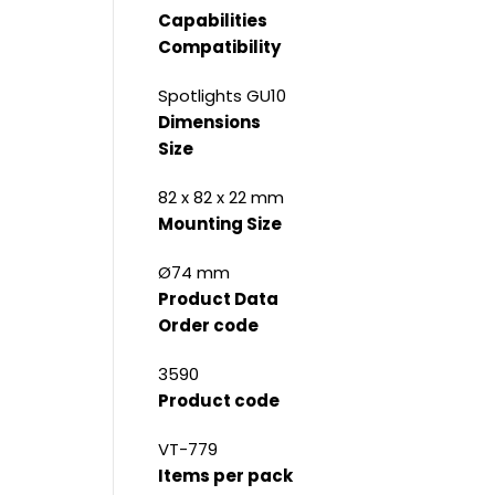
Capabilities
Compatibility
Spotlights GU10
Dimensions
Size
82 x 82 x 22 mm
Mounting Size
Ø74 mm
Product Data
Order code
3590
Product code
VT-779
Items per pack