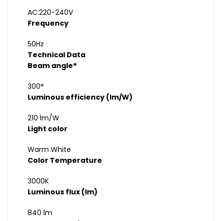
AC:220-240V
Frequency
50Hz
Technical Data
Beam angle°
300°
Luminous efficiency (lm/W)
210 lm/W
Light color
Warm White
Color Temperature
3000K
Luminous flux (lm)
840 lm