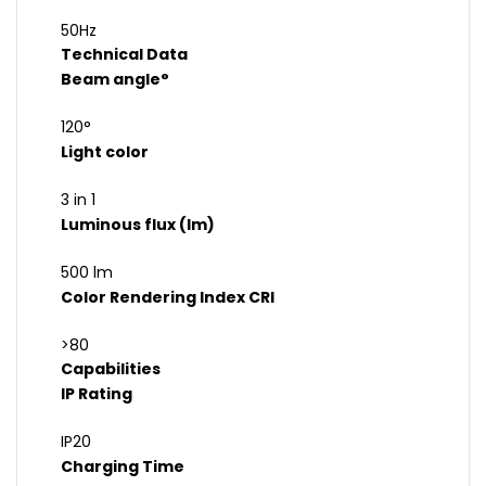
50Hz
Technical Data
Beam angle°
120°
Light color
3 in 1
Luminous flux (lm)
500 lm
Color Rendering Index CRI
>80
Capabilities
IP Rating
IP20
Charging Time