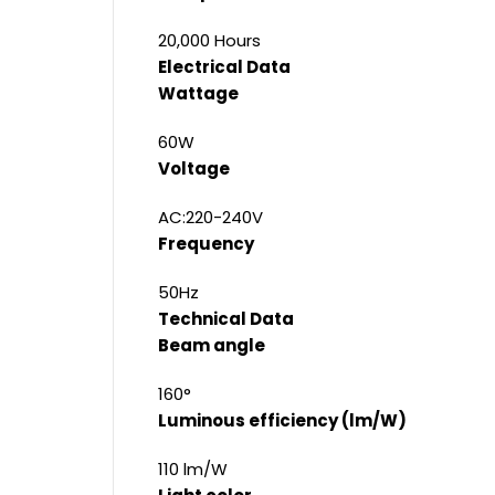
20,000 Hours
Electrical Data
Wattage
60W
Voltage
AC:220-240V
Frequency
50Hz
Technical Data
Beam angle
160°
Luminous efficiency (lm/W)
110 lm/W