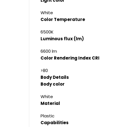
Light color
White
Color Temperature
6500K
Luminous flux (lm)
6600 lm
Color Rendering Index CRI
>80
Body Details
Body color
White
Material
Plastic
Capabilities