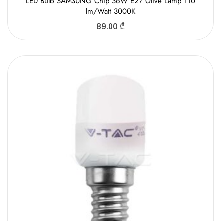
LED Bulb SAMSUNG Chip 36W E27 Olive Lamp 110
lm/Watt 3000K
89.00
₾