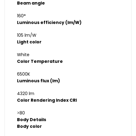
Beam angle
160°
Luminous efficiency (lm/W)
105 lm/W
Light color
White
Color Temperature
6500K
Luminous flux (lm)
4320 lm
Color Rendering Index CRI
>80
Body Details
Body color