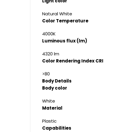
Light color
Natural White
Color Temperature
4000K
Luminous flux (lm)
4320 lm
Color Rendering Index CRI
>80
Body Details
Body color
White
Material
Plastic
Capabilities