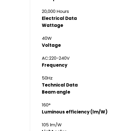
20,000 Hours
Electrical Data
Wattage
40W
Voltage
AC:220-240V
Frequency
50Hz
Technical Data
Beam angle
160°
Luminous efficiency (lm/W)
105 lm/W