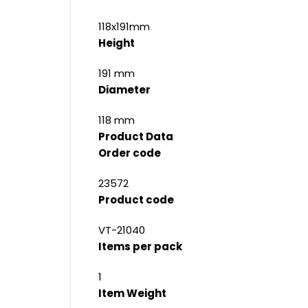
118x191mm
Height
191 mm
Diameter
118 mm
Product Data
Order code
23572
Product code
VT-21040
Items per pack
1
Item Weight