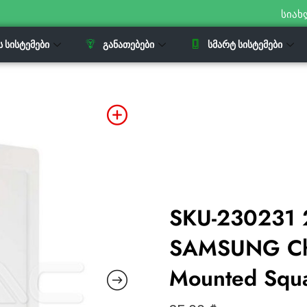
სიახ
Ს ᲡᲘᲡᲢᲔᲛᲔᲑᲘ
ᲒᲐᲜᲐᲗᲔᲑᲔᲑᲘ
ᲡᲛᲐᲠᲢ ᲡᲘᲡᲢᲔᲛᲔᲑᲘ
SKU-230231 
SAMSUNG Chip
Mounted Squ