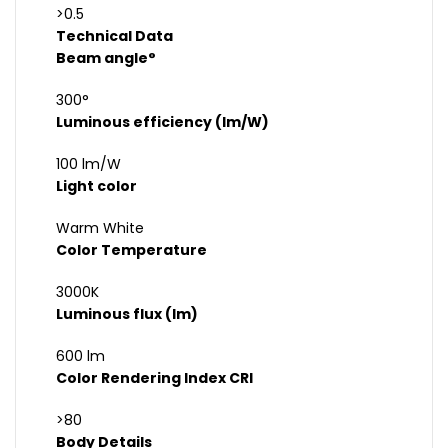
>0.5
Technical Data
Beam angle°
300°
Luminous efficiency (lm/W)
100 lm/W
Light color
Warm White
Color Temperature
3000K
Luminous flux (lm)
600 lm
Color Rendering Index CRI
>80
Body Details