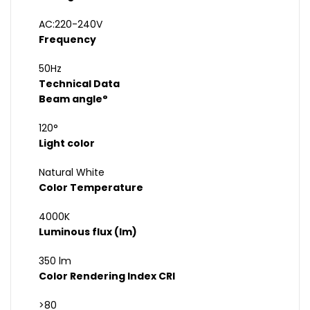
AC:220-240V
Frequency
50Hz
Technical Data
Beam angle°
120°
Light color
Natural White
Color Temperature
4000K
Luminous flux (lm)
350 lm
Color Rendering Index CRI
>80