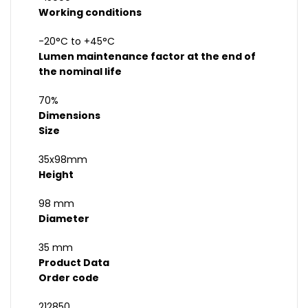
Working conditions
-20°C to +45°C
Lumen maintenance factor at the end of
the nominal life
70%
Dimensions
Size
35x98mm
Height
98 mm
Diameter
35 mm
Product Data
Order code
212850