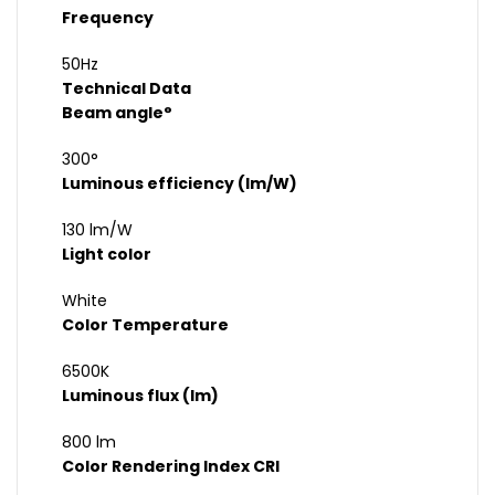
Frequency
50Hz
Technical Data
Beam angle°
300°
Luminous efficiency (lm/W)
130 lm/W
Light color
White
Color Temperature
6500K
Luminous flux (lm)
800 lm
Color Rendering Index CRI