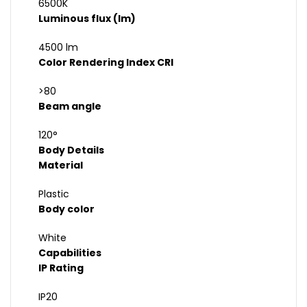
6500K
Luminous flux (lm)
4500 lm
Color Rendering Index CRI
>80
Beam angle
120°
Body Details
Material
Plastic
Body color
White
Capabilities
IP Rating
IP20