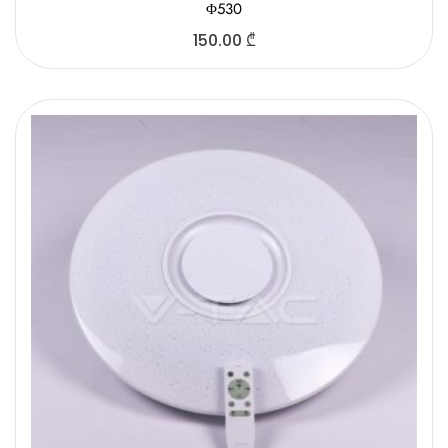
Φ530
150.00
₾