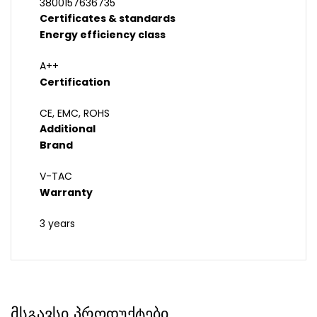
3800157636735
Certificates & standards
Energy efficiency class
A++
Certification
CE, EMC, ROHS
Additional
Brand
V-TAC
Warranty
3 years
მსგავსი პროდუქტები