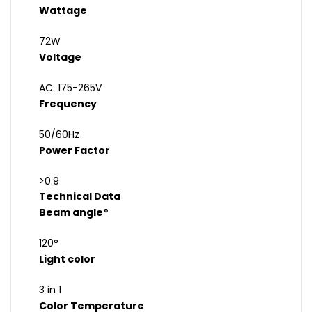
Wattage
72W
Voltage
AC: 175-265V
Frequency
50/60Hz
Power Factor
>0.9
Technical Data
Beam angle°
120°
Light color
3 in 1
Color Temperature