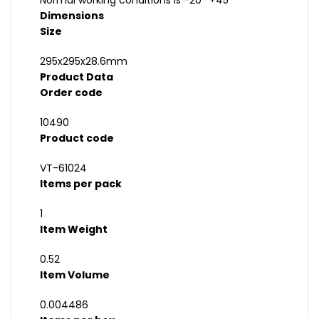
Normal working conditions is -20° +45°
Dimensions
Size
295x295x28.6mm
Product Data
Order code
10490
Product code
VT-61024
Items per pack
1
Item Weight
0.52
Item Volume
0.004486