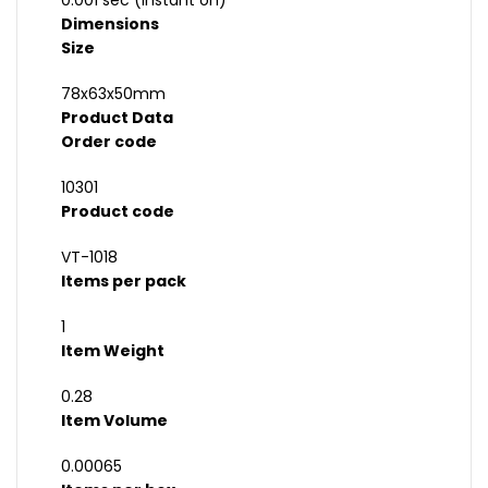
0.001 sec (instant on)
Dimensions
Size
78x63x50mm
Product Data
Order code
10301
Product code
VT-1018
Items per pack
1
Item Weight
0.28
Item Volume
0.00065