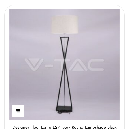
Designer Floor Lamp E27 Ivory Round Lampshade Black