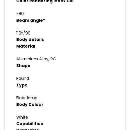
Color Rendering Index CRI
>80
Beam angle°
110°/90
Body details
Material
Aluminium Alloy, PC
Shape
Round
Type
Floor lamp
Body Colour
White
Capabilities