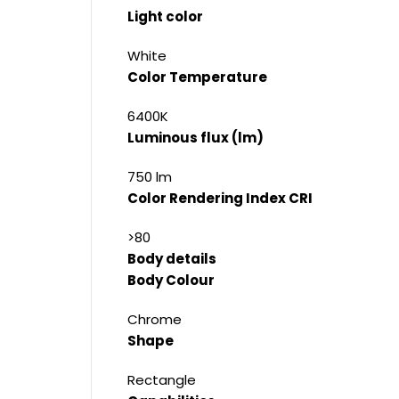
Light color
White
Color Temperature
6400K
Luminous flux (lm)
750 lm
Color Rendering Index CRI
>80
Body details
Body Colour
Chrome
Shape
Rectangle