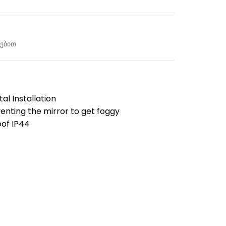
თებით
tal Installation
nting the mirror to get foggy
of IP44