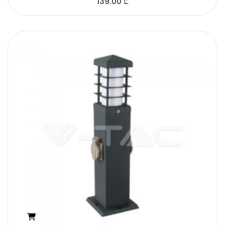
139.00
₾