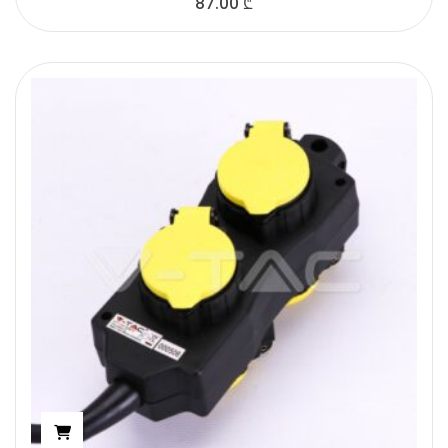
87.00
₾