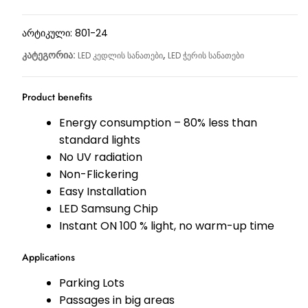
არტიკული:
801-24
კატეგორია:
,
LED კედლის სანათები
LED ჭერის სანათები
Product benefits
Energy consumption – 80% less than
standard lights
No UV radiation
Non-Flickering
Easy Installation
LED Samsung Chip
Instant ON 100 % light, no warm-up time
Applications
Parking Lots
Passages in big areas