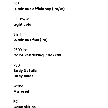
110°
Luminous efficiency (lm/W)
130 lm/W
Light color
3 in 1
Luminous flux (lm)
2600 lm
Color Rendering Index CRI
>80
Body Details
Body color
White
Material
PC
Capabilities