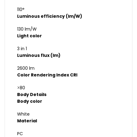
110°
Luminous efficiency (lm/W)
130 lm/W
Light color
3 in 1
Luminous flux (lm)
2600 lm
Color Rendering Index CRI
>80
Body Details
Body color
White
Material
PC