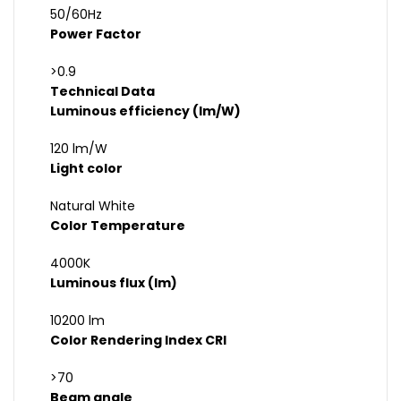
50/60Hz
Power Factor
>0.9
Technical Data
Luminous efficiency (lm/W)
120 lm/W
Light color
Natural White
Color Temperature
4000K
Luminous flux (lm)
10200 lm
Color Rendering Index CRI
>70
Beam angle