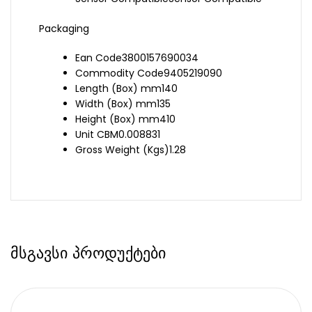
Packaging
Ean Code
3800157690034
Commodity Code
9405219090
Length (Box) mm
140
Width (Box) mm
135
Height (Box) mm
410
Unit CBM
0.008831
Gross Weight (Kgs)
1.28
მსგავსი პროდუქტები