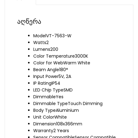
აღწერა
Model
VT-7563-W
Watts
2
Lumens
200
Color Temperature
3000K
Color for Web
Warm White
Beam Angle
180°
Input Power
5V, 2A
IP Rating
IP54
LED Chip Type
SMD
Dimmable
Yes
Dimmable Type
Touch Dimming
Body Type
Aluminium
Unit Color
White
Dimension
108x366mm
Warranty
2 Years
Sensor Compatible
Sensor Compatible