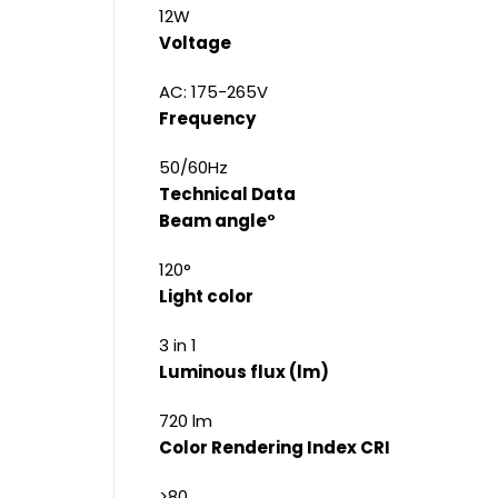
12W
Voltage
AC: 175-265V
Frequency
50/60Hz
Technical Data
Beam angle°
120°
Light color
3 in 1
Luminous flux (lm)
720 lm
Color Rendering Index CRI
>80