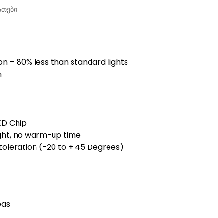
ათები
n – 80% less than standard lights
n
ED Chip
ight, no warm-up time
oleration (-20 to + 45 Degrees)
eas