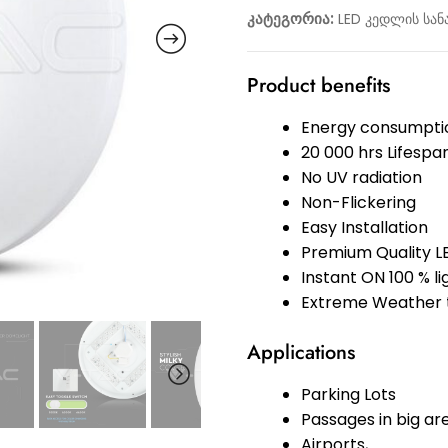
კატეგორია:
LED კედლის სან
Product benefits
Energy consumptio
20 000 hrs Lifespa
No UV radiation
Non-Flickering
Easy Installation
Premium Quality L
Instant ON 100 % l
Extreme Weather t
Applications
Parking Lots
Passages in big ar
Airports,