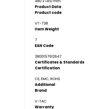
480 x 1410 mm
Product Data
Product code
VT-738
Item Weight
7
EAN Code
3800157612647
Certificates & Standards
Certification
CE, EMC, ROHS
Additional
Brand
V-TAC
Warranty