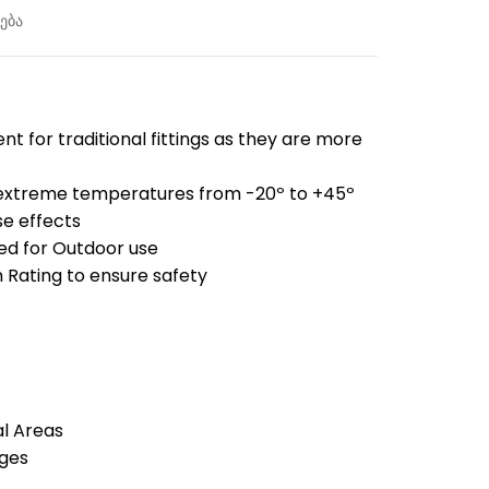
ება
t for traditional fittings as they are more
 extreme temperatures from -20º to +45º
se effects
ned for Outdoor use
 Rating to ensure safety
al Areas
ges