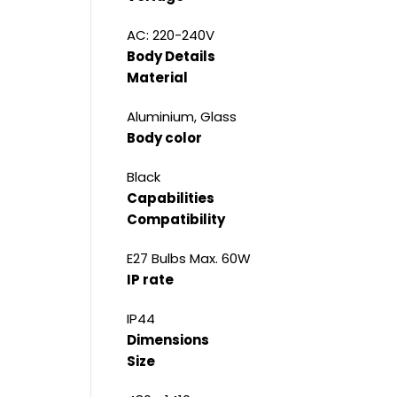
AC: 220-240V
Body Details
Material
Aluminium, Glass
Body color
Black
Capabilities
Compatibility
E27 Bulbs Max. 60W
IP rate
IP44
Dimensions
Size