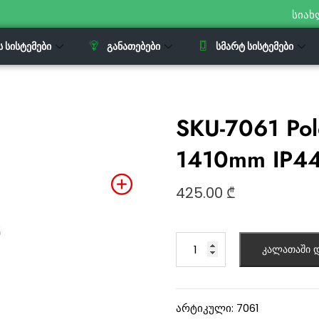
სიახ
Ს ᲡᲘᲡᲢᲔᲛᲔᲑᲘ
ᲒᲐᲜᲐᲗᲔᲑᲔᲑᲘ
ᲡᲛᲐᲠᲢ ᲡᲘᲡᲢᲔᲛᲔᲑᲘ
SKU-7061 Pol
1410mm IP44
425.00
₾
კალათაში დ
არტიკული:
7061