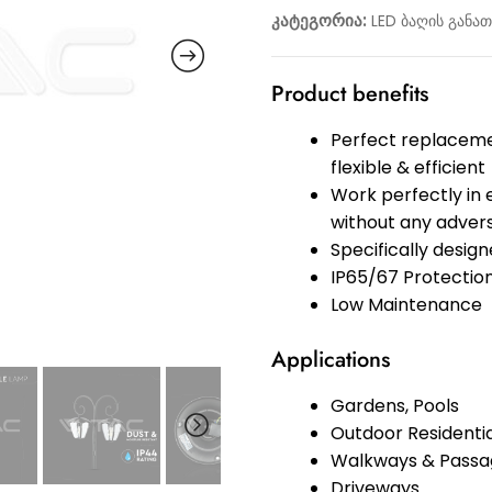
კატეგორია:
LED ბაღის განათ
Product benefits
Perfect replacemen
flexible & efficient
Work perfectly in
without any adver
Specifically desig
IP65/67 Protection
Low Maintenance
Applications
Gardens, Pools
Outdoor Residenti
Walkways & Passa
Driveways