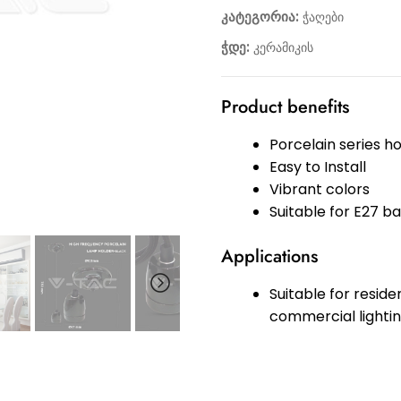
კატეგორია:
ჭაღები
ჭდე:
კერამიკის
Product benefits
Porcelain series ho
Easy to Install
Vibrant colors
Suitable for E27 b
Applications
Suitable for residen
commercial lighti