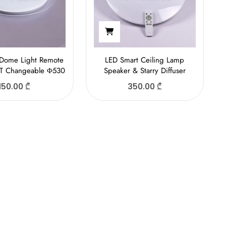
Dome Light Remote
LED Smart Ceiling Lamp
CT Changeable Φ530
Speaker & Starry Diffuser
150.00
₾
350.00
₾