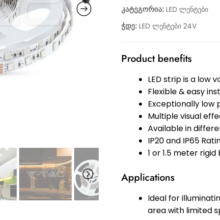
კატეგორია:
LED ლენტები
ჭდე:
LED ლენტები 24V
Product benefits
LED strip is a low 
Flexible & easy inst
Exceptionally low
Multiple visual ef
Available in diffe
IP20 and IP65 Rati
1 or 1.5 meter rigid
Applications
Ideal for illuminat
area with limited s