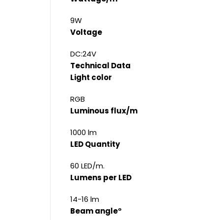
9W
Voltage
DC:24V
Technical Data
Light color
RGB
Luminous flux/m
1000 lm
LED Quantity
60 LED/m.
Lumens per LED
14-16 lm
Beam angle°