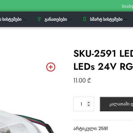
სიახ
Ს ᲡᲘᲡᲢᲔᲛᲔᲑᲘ
ᲒᲐᲜᲐᲗᲔᲑᲔᲑᲘ
ᲡᲛᲐᲠᲢ ᲡᲘᲡᲢᲔᲛᲔᲑᲘ
SKU-2591 LE
LEDs 24V RG
11.00
₾
კალათაში დ
არტიკული:
2591