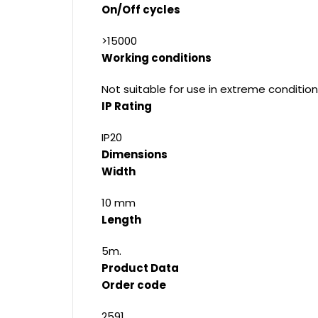
On/Off cycles
>15000
Working conditions
Not suitable for use in extreme condition
IP Rating
IP20
Dimensions
Width
10 mm
Length
5m.
Product Data
Order code
2591