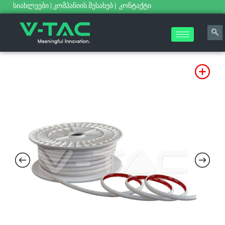
სიახლეები
|
კომპანიის შესახებ
|
კონტაქტი