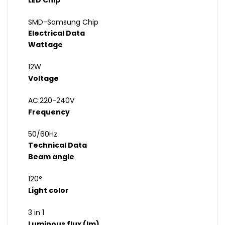
LED Chip
SMD-Samsung Chip
Electrical Data
Wattage
12W
Voltage
AC:220-240V
Frequency
50/60Hz
Technical Data
Beam angle
120°
Light color
3 in 1
Luminous flux (lm)