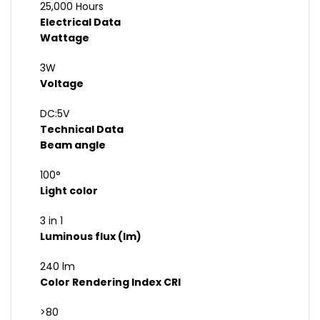
25,000 Hours
Electrical Data
Wattage
3W
Voltage
DC:5V
Technical Data
Beam angle
100°
Light color
3 in 1
Luminous flux (lm)
240 lm
Color Rendering Index CRI
>80