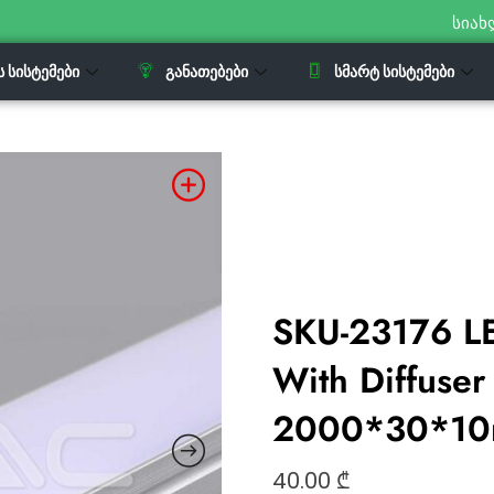
სიახ
Ს ᲡᲘᲡᲢᲔᲛᲔᲑᲘ
ᲒᲐᲜᲐᲗᲔᲑᲔᲑᲘ
ᲡᲛᲐᲠᲢ ᲡᲘᲡᲢᲔᲛᲔᲑᲘ
SKU-23176 LE
With Diffuse
2000*30*10m
40.00
₾