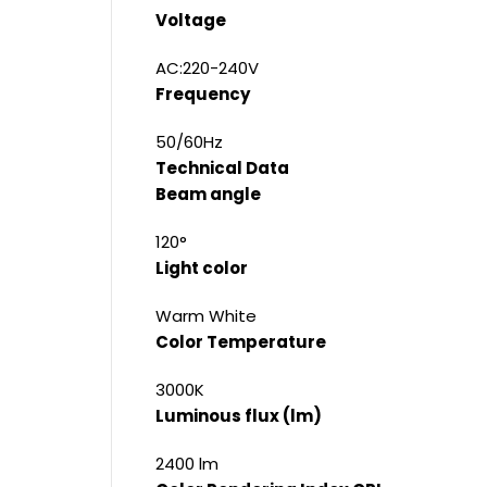
Voltage
AC:220-240V
Frequency
50/60Hz
Technical Data
Beam angle
120°
Light color
Warm White
Color Temperature
3000K
Luminous flux (lm)
2400 lm