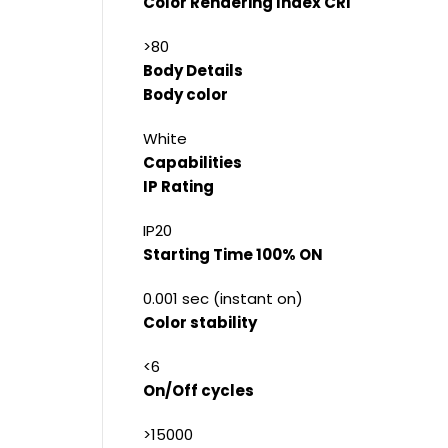
Color Rendering Index CRI
>80
Body Details
Body color
White
Capabilities
IP Rating
IP20
Starting Time 100% ON
0.001 sec (instant on)
Color stability
<6
On/Off cycles
>15000