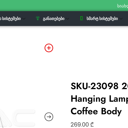
სიახ
Ს ᲡᲘᲡᲢᲔᲛᲔᲑᲘ
ᲒᲐᲜᲐᲗᲔᲑᲔᲑᲘ
ᲡᲛᲐᲠᲢ ᲡᲘᲡᲢᲔᲛᲔᲑᲘ
SKU-23098 2
Hanging Lamp
Coffee Body
269.00
₾