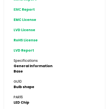
ЕМС Report
EMC License
LVD License
RoHS License
LVD Report
Specifications
General Information
Base
GU10
Bulb shape
PAR16
LED Chip