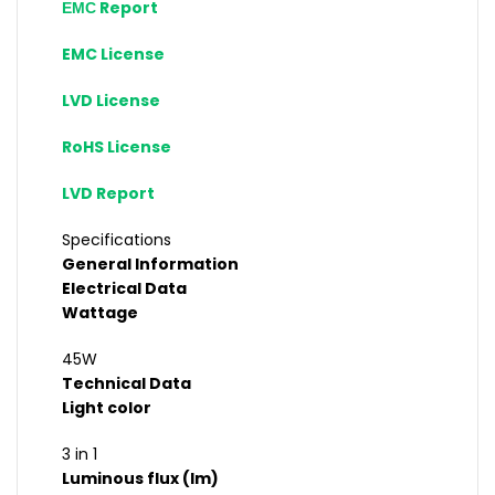
ЕМС Report
EMC License
LVD License
RoHS License
LVD Report
Specifications
General Information
Electrical Data
Wattage
45W
Technical Data
Light color
3 in 1
Luminous flux (lm)