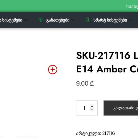
სიახ
Ს ᲡᲘᲡᲢᲔᲛᲔᲑᲘ
ᲒᲐᲜᲐᲗᲔᲑᲔᲑᲘ
ᲡᲛᲐᲠᲢ ᲡᲘᲡᲢᲔᲛᲔᲑᲘ
SKU-217116 L
E14 Amber C
9.00
₾
კალათაში დ
არტიკული:
217116