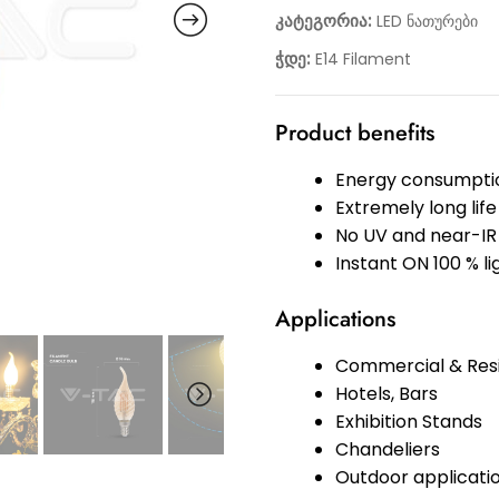
კატეგორია:
LED ნათურები
ჭდე:
E14 Filament
Product benefits
Energy consumptio
Extremely long life
No UV and near-IR 
Instant ON 100 % l
Applications
Commercial & Resi
Hotels, Bars
Exhibition Stands
Chandeliers
Outdoor application