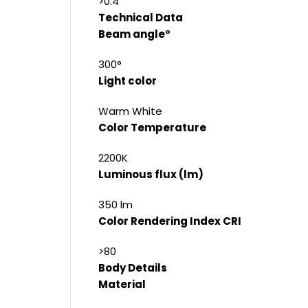
>0.4
Technical Data
Beam angle°
300°
Light color
Warm White
Color Temperature
2200K
Luminous flux (lm)
350 lm
Color Rendering Index CRI
>80
Body Details
Material