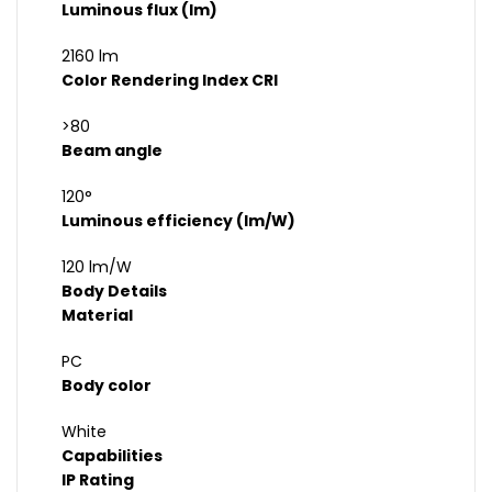
Luminous flux (lm)
2160 lm
Color Rendering Index CRI
>80
Beam angle
120°
Luminous efficiency (lm/W)
120 lm/W
Body Details
Material
PC
Body color
White
Capabilities
IP Rating