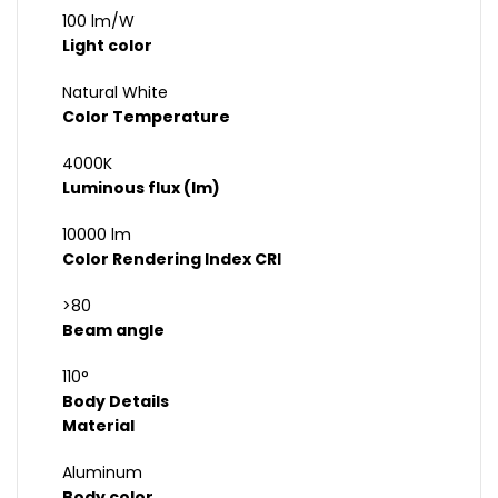
100 lm/W
Light color
Natural White
Color Temperature
4000K
Luminous flux (lm)
10000 lm
Color Rendering Index CRI
>80
Beam angle
110°
Body Details
Material
Aluminum
Body color