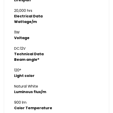
Lifespan
20,000 hrs
Electrical Data
Wattage/m
11W
Voltage
DC:12V
Technical Data
Beam angle°
120°
Light color
Natural White
Luminous flux/m
900 lm
Color Temperature