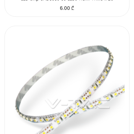
6.00
₾