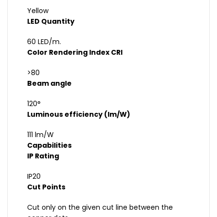
Yellow
LED Quantity
60 LED/m.
Color Rendering Index CRI
>80
Beam angle
120°
Luminous efficiency (lm/W)
111 lm/W
Capabilities
IP Rating
IP20
Cut Points
Cut only on the given cut line between the