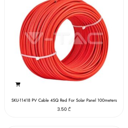
SKU-11418 PV Cable 4SQ Red For Solar Panel 100meters
3.50
₾