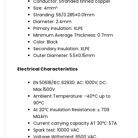
Conductor: Stranded tinned copper
Size: 4mm²
Stranding: 56/0.285±0.01mm
Diameter: 2.4mm
Primary Insulation: XLPE
Minimum Average Thickness: 0.7mm
Color: Black
Secondary Insulation: XLPE
Outer Diameter: 5.5±0.15mm
Electrical Characteristics
EN 50618/IEC 62930: AC: 1000V; DC:
Max.1500V
Ambient Temperature: -40°C up to
90°C
At 20℃ Insulation Resistance: ≥ 709
MΩ.km
Current carrying capacity AT 30℃: 57A
Spark test: 10000 VAC
Voltage Withstand: 6500 VAC