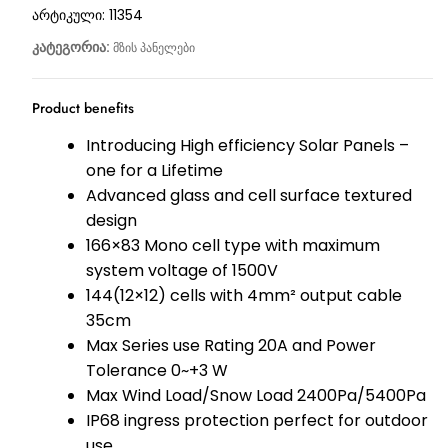
არტიკული:
11354
კატეგორია:
მზის პანელები
Product benefits
Introducing High efficiency Solar Panels –
one for a Lifetime
Advanced glass and cell surface textured
design
166×83 Mono cell type with maximum
system voltage of 1500V
144(12×12) cells with 4mm² output cable
35cm
Max Series use Rating 20A and Power
Tolerance 0~+3 W
Max Wind Load/Snow Load 2400Pa/5400Pa
IP68 ingress protection perfect for outdoor
use