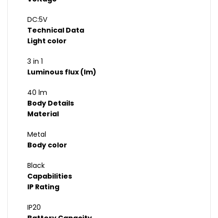
DC:5V
Technical Data
Light color
3 in 1
Luminous flux (lm)
40 lm
Body Details
Material
Metal
Body color
Black
Capabilities
IP Rating
IP20