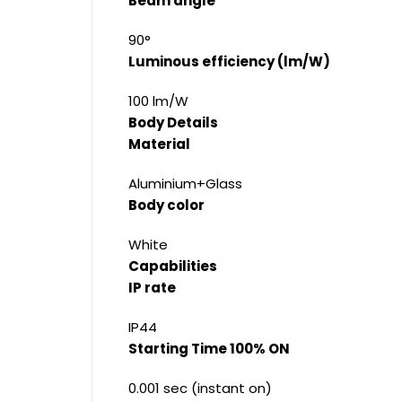
Beam angle
90°
Luminous efficiency (lm/W)
100 lm/W
Body Details
Material
Aluminium+Glass
Body color
White
Capabilities
IP rate
IP44
Starting Time 100% ON
0.001 sec (instant on)