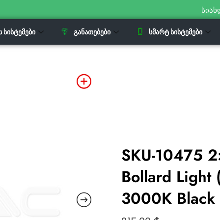
სიახ
Ს ᲡᲘᲡᲢᲔᲛᲔᲑᲘ
ᲒᲐᲜᲐᲗᲔᲑᲔᲑᲘ
ᲡᲛᲐᲠᲢ ᲡᲘᲡᲢᲔᲛᲔᲑᲘ
SKU-10475 2
Bollard Ligh
3000K Black