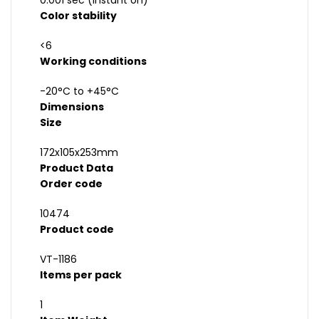
0.001 sec (instant on)
Color stability
<6
Working conditions
-20°C to +45°C
Dimensions
Size
172x105x253mm
Product Data
Order code
10474
Product code
VT-1186
Items per pack
1