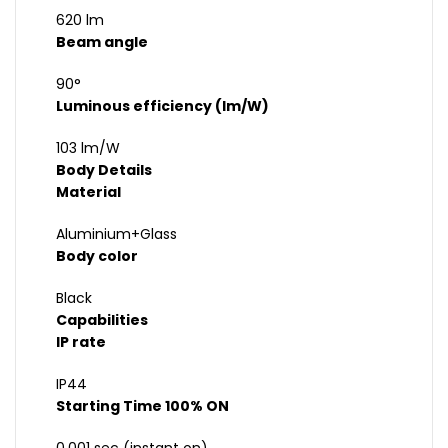
620 lm
Beam angle
90°
Luminous efficiency (lm/W)
103 lm/W
Body Details
Material
Aluminium+Glass
Body color
Black
Capabilities
IP rate
IP44
Starting Time 100% ON