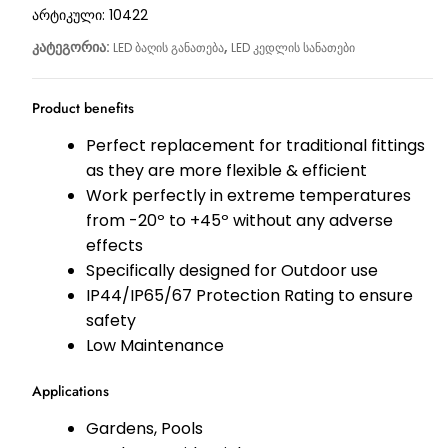
არტიკული:
10422
კატეგორია:
,
LED ბაღის განათება
LED კედლის სანათები
Product benefits
Perfect replacement for traditional fittings
as they are more flexible & efficient
Work perfectly in extreme temperatures
from -20º to +45º without any adverse
effects
Specifically designed for Outdoor use
IP44/IP65/67 Protection Rating to ensure
safety
Low Maintenance
Applications
Gardens, Pools