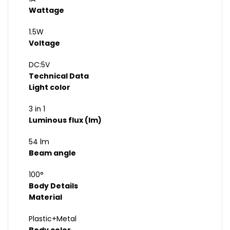
Wattage
1.5W
Voltage
DC:5V
Technical Data
Light color
3 in 1
Luminous flux (lm)
54 lm
Beam angle
100°
Body Details
Material
Plastic+Metal