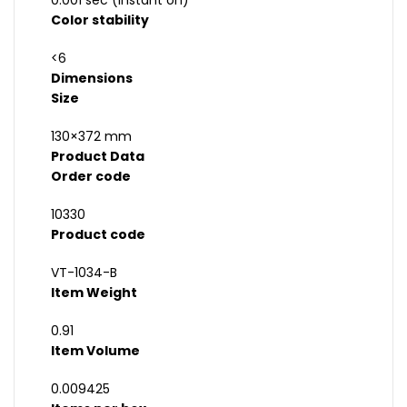
0.001 sec (instant on)
Color stability
<6
Dimensions
Size
130×372 mm
Product Data
Order code
10330
Product code
VT-1034-B
Item Weight
0.91
Item Volume
0.009425