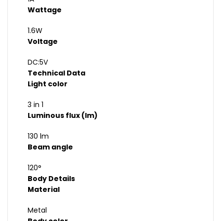
Wattage
1.6W
Voltage
DC:5V
Technical Data
Light color
3 in 1
Luminous flux (lm)
130 lm
Beam angle
120°
Body Details
Material
Metal