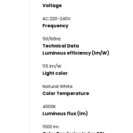
Voltage
AC:220-240V
Frequency
50/60Hz
Technical Data
Luminous efficiency (lm/W)
115 lm/W
Light color
Natural White
Color Temperature
4000K
Luminous flux (lm)
1500 lm