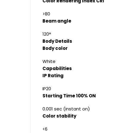
Color Rendering Index CRI
>80
Beam angle
120°
Body Details
Body color
White
Capabilities
IP Rating
IP20
Starting Time 100% ON
0.001 sec (instant on)
Color stability
<6