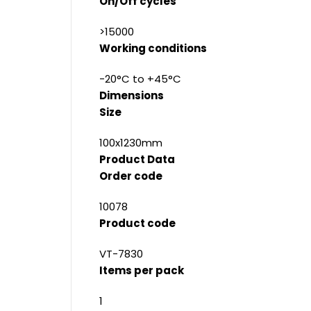
On/Off cycles
>15000
Working conditions
-20°C to +45°C
Dimensions
Size
100x1230mm
Product Data
Order code
10078
Product code
VT-7830
Items per pack
1