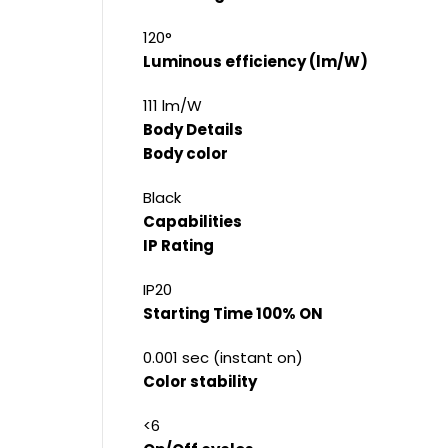
120°
Luminous efficiency (lm/W)
111 lm/W
Body Details
Body color
Black
Capabilities
IP Rating
IP20
Starting Time 100% ON
0.001 sec (instant on)
Color stability
<6