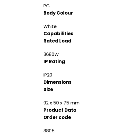
PC
Body Colour
White
Capabilities
Rated Load
3680W
IP Rating
IP20
Dimensions
Size
92 x 50 x 75 mm
Product Data
Order code
8805